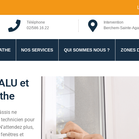
Téléphone
Intervention
02/586.16.22
Berchem-Sainte-Aga
chem-Sainte-Agathe
ATHE
NOS SERVICES
QUI SOMMES NOUS ?
ZONES 
ALU et
the
âssis ne
 technicien pour
N’attendez plus,
 fenêtres et