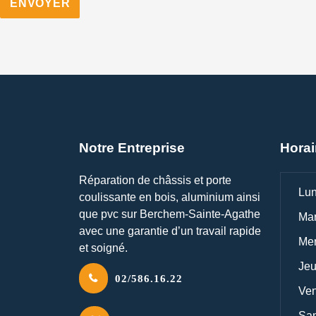
A
l
t
e
r
n
a
t
Notre Entreprise
Horai
i
v
Réparation de châssis et porte
Lun
e
coulissante en bois, aluminium ainsi
:
que pvc sur Berchem-Sainte-Agathe
Mar
avec une garantie d’un travail rapide
Mer
et soigné.
Jeu
02/586.16.22
Ven
Sam