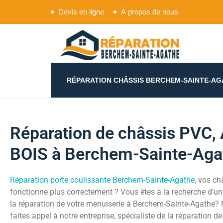
Devis en ligne
À propos de nous
Réparation châssis Ber
RÉPARATION CHÂSSIS BERCHEM-SAINTE-AG
Réparation de châssis PVC, 
BOIS à Berchem-Sainte-Aga
Réparation porte coulissante Berchem-Sainte-Agathe
, vos ch
fonctionne plus correctement ? Vous êtes à la recherche d’un
la réparation de votre menuiserie à Berchem-Sainte-Agathe? 
faites appel à notre entreprise, spécialiste de la réparation de