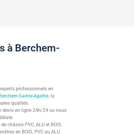
is à Berchem-
s experts professionnels en
 Berchem-Sainte-Agathe
, la
ipales qualités.
n devis en ligne 24h/24 ou nous
édiate.
 de châssis PVC, ALU et BOIS.
fenêtres en BOIS, PVC ou ALU